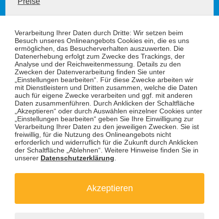
Preise
Hunde und Haustiere
Verarbeitung Ihrer Daten durch Dritte: Wir setzen beim
Besuch unseres Onlineangebots Cookies ein, die es uns
ermöglichen, das Besucherverhalten auszuwerten. Die
Datenerhebung erfolgt zum Zwecke des Trackings, der
Informationen
Analyse und der Reichweitenmessung. Details zu den
Zwecken der Datenverarbeitung finden Sie unter
Anfahrt
„Einstellungen bearbeiten“. Für diese Zwecke arbeiten wir
Kontakt
mit Dienstleistern und Dritten zusammen, welche die Daten
Offene Stellen
auch für eigene Zwecke verarbeiten und ggf. mit anderen
Daten zusammenführen. Durch Anklicken der Schaltfläche
Datenschutz
„Akzeptieren“ oder durch Auswählen einzelner Cookies unter
Impressum / BFSG
„Einstellungen bearbeiten“ geben Sie Ihre Einwilligung zur
Verarbeitung Ihrer Daten zu den jeweiligen Zwecken. Sie ist
freiwillig, für die Nutzung des Onlineangebots nicht
erforderlich und widerruflich für die Zukunft durch Anklicken
Newsletter
der Schaltfläche „Ablehnen“. Weitere Hinweise finden Sie in
unserer
Datenschutzerklärung
.
E-Mail
Akzeptieren
Anmelden
Ja, ich möchte zukünftig per E-Mail (3-5
mal im Jahr) über Aktionen und