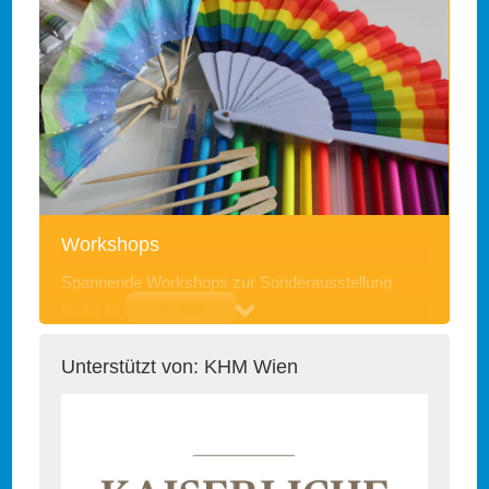
Kostenbeitrag:
Erwachsene 5 € (zzgl. Museumseintritt)
Um eine Voranmeldung unter info@erwin-hymer-
museum.de bis 12.00 Uhr des Veranstaltungstages
wird gebeten.
Workshops
Spannende Workshops zur Sonderausstellung
findet ihr
hier
Unterstützt von: KHM Wien