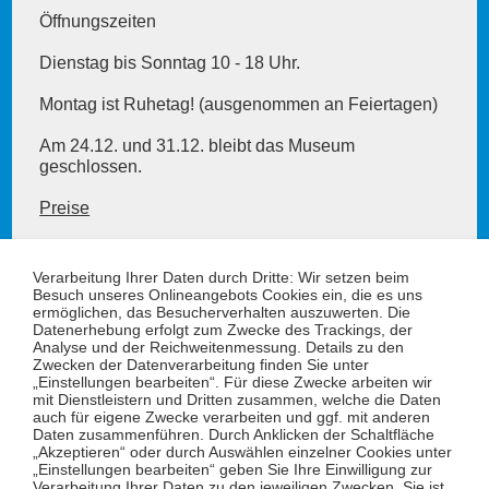
Öffnungszeiten
Dienstag bis Sonntag 10 - 18 Uhr.
Montag ist Ruhetag! (ausgenommen an Feiertagen)
Am 24.12. und 31.12. bleibt das Museum
geschlossen.
Preise
Hunde und Haustiere
Verarbeitung Ihrer Daten durch Dritte: Wir setzen beim
Besuch unseres Onlineangebots Cookies ein, die es uns
ermöglichen, das Besucherverhalten auszuwerten. Die
Datenerhebung erfolgt zum Zwecke des Trackings, der
Informationen
Analyse und der Reichweitenmessung. Details zu den
Zwecken der Datenverarbeitung finden Sie unter
Anfahrt
„Einstellungen bearbeiten“. Für diese Zwecke arbeiten wir
Kontakt
mit Dienstleistern und Dritten zusammen, welche die Daten
auch für eigene Zwecke verarbeiten und ggf. mit anderen
Offene Stellen
Daten zusammenführen. Durch Anklicken der Schaltfläche
Datenschutz
„Akzeptieren“ oder durch Auswählen einzelner Cookies unter
Impressum / BFSG
„Einstellungen bearbeiten“ geben Sie Ihre Einwilligung zur
Verarbeitung Ihrer Daten zu den jeweiligen Zwecken. Sie ist